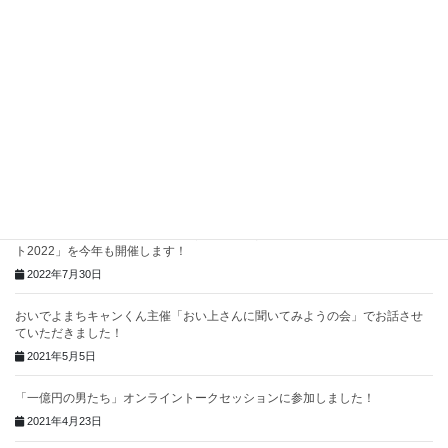
田直伝！ChatGPTセミナー～あなたの言葉が魔法になる方法～」講師として
お話しました
2023年9月3日
上田青年会議所さま主催SNS活用セミナー #なからイノベーター に講師とし
て登壇しました！
2022年12月1日
#俺たちの花火プロジェクト2022 を開催しました！
2022年12月1日
誰でも1,000円から花火の打ち上げに参加できる！「俺たちの花火プロジェク
ト2022」を今年も開催します！
2022年7月30日
おいでよまちキャンくん主催「おい上さんに聞いてみようの会」でお話させ
ていただきました！
2021年5月5日
「一億円の男たち」オンライントークセッションに参加しました！
2021年4月23日