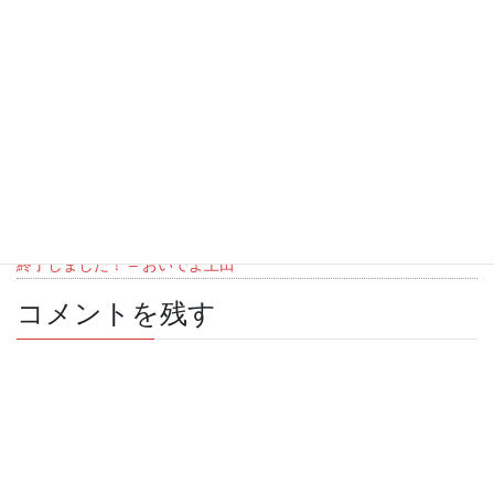
“
【募集終了！花火打ち上げは９月
末】みんなで花火をあげよう！ #俺た
ちの花火プロジェクト はじめます
”
に対して1件のコメントがあります。
ピンバック:
【ご報告】#俺たちの花火プロジェクト 打ち上げ無事
終了しました！ – おいでよ上田
コメントを残す