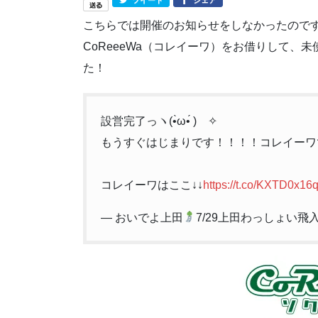
ツイート
シェア
こちらでは開催のお知らせをしなかったので
CoReeeWa（コレイーワ）をお借りして、
た！
設営完了っヽ(•̀ω•́ )ゝ✧
もうすぐはじまりです！！！！コレイーワで待
コレイーワはここ↓↓
https://t.co/KXTD0x16
— おいでよ上田
7/29上田わっしょい飛