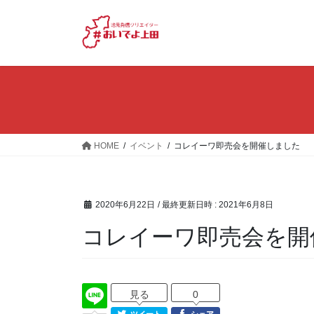
コ
ナ
ン
ビ
テ
ゲ
ン
ー
ツ
シ
へ
ョ
ス
ン
キ
に
ッ
移
HOME
イベント
コレイーワ即売会を開催しました
プ
動
2020年6月22日
/ 最終更新日時 :
2021年6月8日
コレイーワ即売会を開
見る
0