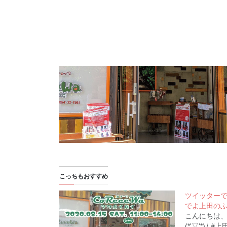
こっちもおすすめ
ツイッターで
でよ上田の
こんにちは
(*'▽'*)ﾉ 