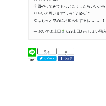
今回やってみてもっとこうしたらいいかも
りたいと思います*ﾟ｡+(n´v`n)+｡ﾟ*
次はもっと早めにお知らせするね………！
— おいでよ上田
7/29上田わっしょい飛
見る
0
ツイート
シェア