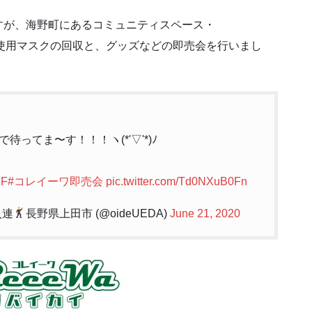
すが、海野町にあるコミュニティスペース・
未使用マスクの回収と、グッズなどの即売会を行いまし
ってま〜す！！！ヽ(*'▽'*)ﾉ
qF
#コレイーワ即売会
pic.twitter.com/Td0NXuB0Fn
入連
長野県上田市 (@oideUEDA)
June 21, 2020