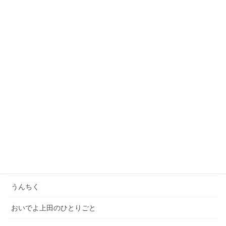
おいでよまちキャンくん主催「おい上さんに聞いてみ
ようの会」でお話させていただきました！
2021年5月5日
「一億円の男たち」オンライントークセッションに参
加しました！
2021年4月23日
カテゴリー
いってきた
イベント
うんちく
おいでよ上田のひとりごと