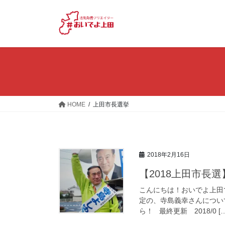
コ
ナ
ン
ビ
テ
ゲ
ン
ー
ツ
シ
へ
ョ
ス
ン
キ
に
ッ
移
HOME
上田市長選挙
プ
動
2018年2月16日
【2018上田市長
こんにちは！おいでよ上田です
定の、寺島義幸さんについ
ら！ 最終更新 2018/0 […