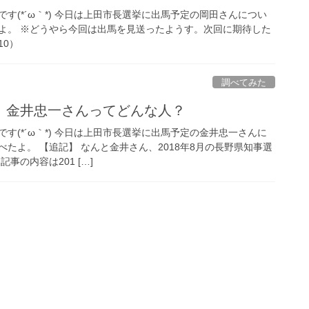
す(*´ω｀*) 今日は上田市長選挙に出馬予定の岡田さんについ
よ。 ※どうやら今回は出馬を見送ったようす。次回に期待した
10）
調べてみた
7更新】金井忠一さんってどんな人？
す(*´ω｀*) 今日は上田市長選挙に出馬予定の金井忠一さんに
たよ。 【追記】 なんと金井さん、2018年8月の長野県知事選
事の内容は201 […]