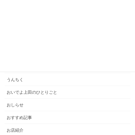
「一億円の男たち」オンライントークセッションに参
加しました！
2021年4月23日
カテゴリー
いってきた
イベント
うんちく
おいでよ上田のひとりごと
おしらせ
おすすめ記事
お店紹介