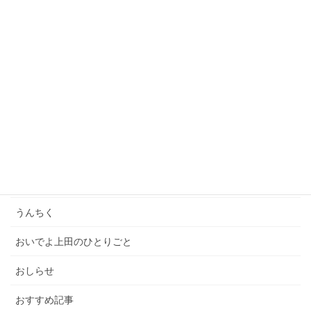
2021年5月5日
「一億円の男たち」オンライントークセッションに参
加しました！
2021年4月23日
カテゴリー
いってきた
イベント
うんちく
おいでよ上田のひとりごと
おしらせ
おすすめ記事