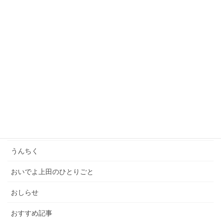
2021年5月5日
「一億円の男たち」オンライントークセッションに参
加しました！
2021年4月23日
カテゴリー
いってきた
イベント
うんちく
おいでよ上田のひとりごと
おしらせ
おすすめ記事