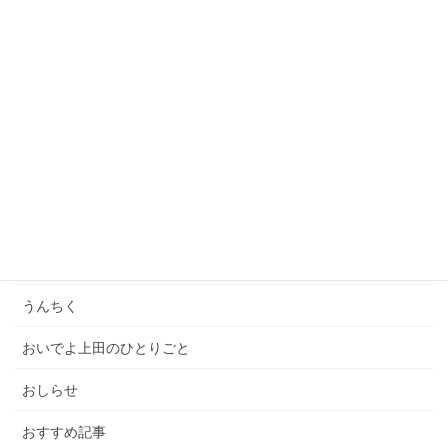
2021年5月5日
「一億円の男たち」オンライントークセッションに参
加しました！
2021年4月23日
カテゴリー
いってきた
イベント
うんちく
おいでよ上田のひとりごと
おしらせ
おすすめ記事