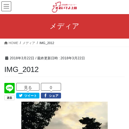
コ
ナ
ン
ビ
テ
ゲ
ン
ー
メディア
ツ
シ
へ
ョ
ス
ン
HOME
メディア
IMG_2012
キ
に
ッ
移
プ
動
2018年3月22日
/ 最終更新日時 :
2018年3月22日
IMG_2012
見る
0
ツイート
シェア