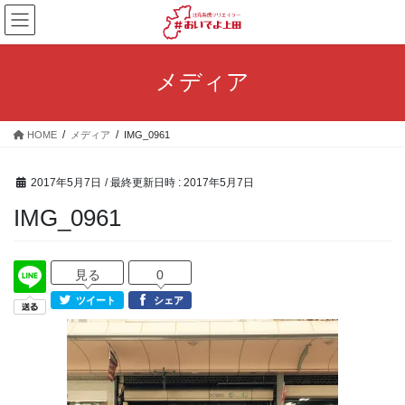
コ
ナ
ン
ビ
テ
ゲ
ン
ー
メディア
ツ
シ
へ
ョ
ス
ン
HOME
メディア
IMG_0961
キ
に
ッ
移
プ
動
2017年5月7日
/ 最終更新日時 :
2017年5月7日
IMG_0961
見る
0
ツイート
シェア