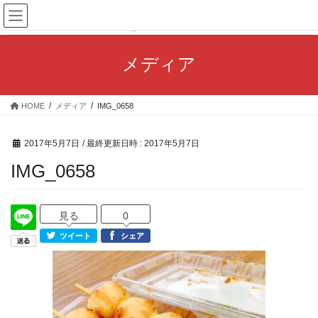
コ
ナ
ン
ビ
テ
ゲ
ン
ー
メディア
ツ
シ
へ
ョ
ス
ン
HOME
メディア
IMG_0658
キ
に
ッ
移
プ
動
2017年5月7日
/ 最終更新日時 :
2017年5月7日
IMG_0658
見る
0
ツイート
シェア