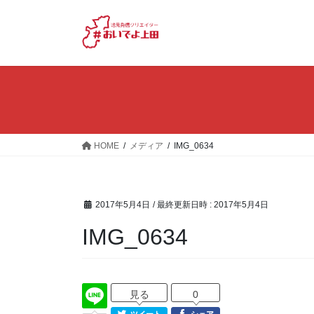
コ
ナ
ン
ビ
テ
ゲ
ン
ー
ツ
シ
へ
ョ
ス
ン
キ
に
ッ
移
HOME
メディア
IMG_0634
プ
動
2017年5月4日
/ 最終更新日時 :
2017年5月4日
IMG_0634
見る
0