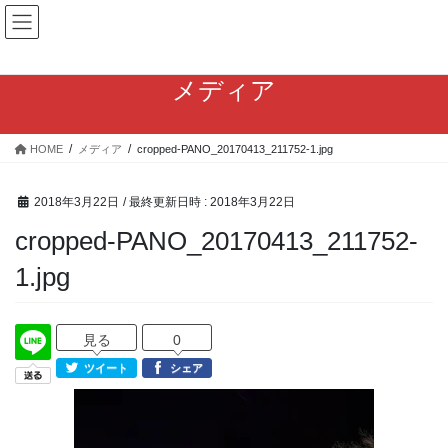
コ
ナ
ン
ビ
テ
ゲ
ン
ー
メディア
ツ
シ
へ
ョ
ス
ン
HOME
メディア
cropped-PANO_20170413_211752-1.jpg
キ
に
ッ
移
プ
動
2018年3月22日
/ 最終更新日時 :
2018年3月22日
cropped-PANO_20170413_211752-
1.jpg
見る
0
ツイート
シェア