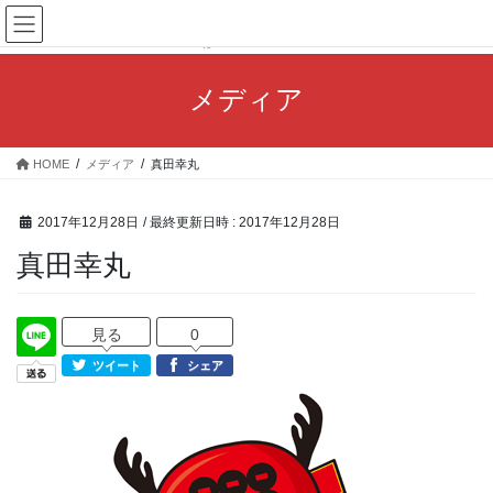
コ
ナ
ン
ビ
テ
ゲ
ン
ー
メディア
ツ
シ
へ
ョ
ス
ン
HOME
メディア
真田幸丸
キ
に
ッ
移
プ
動
2017年12月28日
/ 最終更新日時 :
2017年12月28日
真田幸丸
見る
0
ツイート
シェア